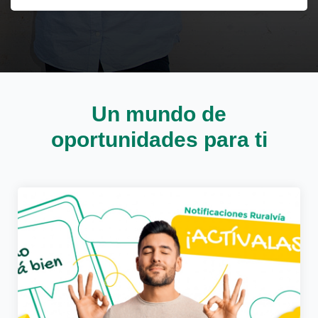
Cargando
Un mundo de
contenido,
por
oportunidades para ti
favor
espere...