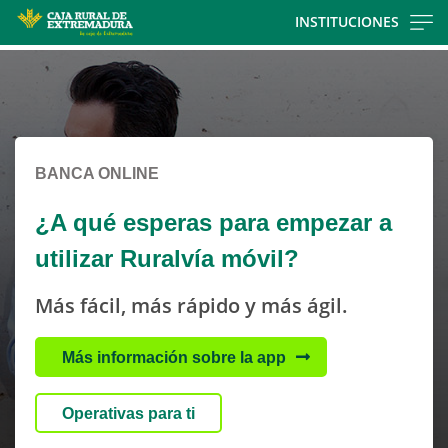
Skip
INSTITUCIONES
to
Cargando
Cargando
main
contenido,
contenido,
contentt
por
por
favor
favor
espere...
espere...
BANCA ONLINE
¿A qué esperas para empezar a
utilizar Ruralvía móvil?
Más fácil, más rápido y más ágil.
Más información sobre la app
Operativas para ti