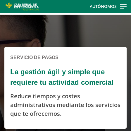
Skip
AUTÓNOMOS
to
Cargando
main
contenido,
contentt
por
favor
espere...
SERVICIO DE PAGOS
La gestión ágil y simple que
requiere tu actividad comercial
Reduce tiempos y costes
administrativos mediante los servicios
que te ofrecemos.