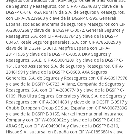
Seguros contratados con: RGA Seguros Generales Rural S.A.
de Seguros y Reaseguros, con CIF A-78524683 y clave de la
DGSFP C-616, RGA Rural Vida S.A. de Seguros y Reaseguros,
con CIF A-78229663 y clave de la DGSFP C-595, Generali
España, sociedad anónima de seguros y reaseguros con CIF
A-28007268 y clave de la DGSFP C-0072, Generali Seguros y
Reaseguros S.A. con CIF A-48037642 y clave de la DGSFP
C0467, Reale Seguros generales, S.A. con CIF A78520293 y
clave de la DGSFP C-0613, Mapfre España con CIF A-
28141935 y clave de la DGSFP C-0058, DKV Seguros y
Reaseguros, S.A.E. CIF A-50004209 R y clave de la DGSFP C-
161, Europ Assistance S.A. de Seguros y Reaseguros, CIF A-
28461994 y clave de la DGSFP C-0668, AXA Seguros
Generales, S.A. de Seguros y Reaseguros con CIF A-60917978
y clave de la DGSFP C-0723, Allianz, Compañía de Seguros y
Reaseguros, S.A. con CIF A-28007748 y clave de la DGSFP C-
0109, Plus Ultra Seguros Generales y Vida, S.A. de Seguros y
Reaseguros con CIF A-30014831 y clave de la DGSFP C-0517 y
Chubb European Group SE Suc. España con CIF W-0067389G
y clave de la DGSFP E-0155, Markel International Insurance
Company con CIF W-0068002e y clave de la DGSFP E-0163,
ARAG SE, con CIF W-0049001A y Clave de la DGSFP E-210,
Hiscox S.A., sucursal en España con CIF W-0185688I y clave