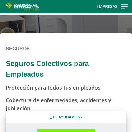
Skip
EMPRESAS
to
main
contentt
SEGUROS
Seguros Colectivos para
Empleados
Protección para todos tus empleados
Cobertura de enfermedades, accidentes y
jubilación
¿TE AYUDAMOS?
Para empresas y autónomos con trabajadores
a su cargo