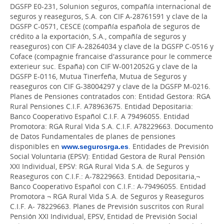
DGSFP E0-231, Solunion seguros, compañía internacional de
seguros y reaseguros, S.A. con CIF A-28761591 y clave de la
DGSFP C-0571, CESCE (compañía española de seguros de
crédito a la exportación, S.A., compañía de seguros y
reaseguros) con CIF A-28264034 y clave de la DGSFP C-0516 y
Coface (compagnie francaise d'assurance pour le commerce
exterieur suc. España) con CIF W-0012052G y clave de la
DGSFP E-0116, Mutua Tinerfeña, Mutua de Seguros y
reaseguros con CIF G-38004297 y clave de la DGSFP M-0216.
Planes de Pensiones contratados con: Entidad Gestora: RGA
Rural Pensiones C.I.F. A78963675. Entidad Depositaria:
Banco Cooperativo Español C.I.F. A 79496055. Entidad
Promotora: RGA Rural Vida S.A. C.I.F. A78229663. Documento
de Datos Fundamentales de planes de pensiones
disponibles en
www.segurosrga.es
. Entidades de Previsión
Social Voluntaria (EPSV): Entidad Gestora de Rural Pensión
XXI Individual, EPSV: RGA Rural Vida S.A. de Seguros y
Reaseguros con C.I.F.: A-78229663. Entidad Depositaria,¬
Banco Cooperativo Español con C.I.F.: A-79496055. Entidad
Promotora ¬ RGA Rural Vida S.A. de Seguros y Reaseguros
C.I.F. A- 78229663. Planes de Previsión suscritos con Rural
Pensión XXI Individual, EPSV, Entidad de Previsión Social