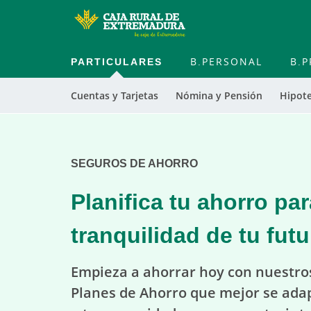
PARTICULARES
B.PERSONAL
B.P
Cuentas y Tarjetas
Nómina y Pensión
Hipot
Cargando
contenido,
por
SEGUROS DE AHORRO
favor
espere...
Planifica tu ahorro par
tranquilidad de tu futu
Empieza a ahorrar hoy con nuestro
Planes de Ahorro que mejor se ada