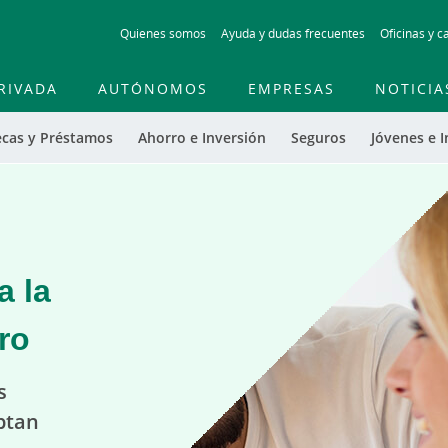
Skip
Quienes somos
Ayuda y dudas frecuentes
Oficinas y c
to
main
contentt
RIVADA
AUTÓNOMOS
EMPRESAS
NOTICIA
ecas y Préstamos
Ahorro e Inversión
Seguros
Jóvenes e I
a la
ro
s
ptan