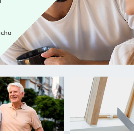
u
ucho