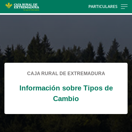
Skip
PARTICULARES
to
Cargando
main
contenido,
contentt
por
favor
espere...
CAJA RURAL DE EXTREMADURA
Información sobre Tipos de
Cambio