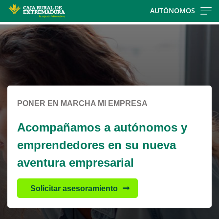
Skip
AUTÓNOMOS
to
Cargando
main
contenido,
contentt
por
favor
espere...
PONER EN MARCHA MI EMPRESA
Acompañamos a autónomos y
emprendedores en su nueva
aventura empresarial
Solicitar asesoramiento