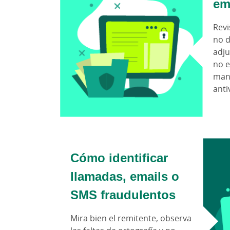
em
Revi
no d
adju
no e
mant
anti
Cómo identificar
llamadas, emails o
SMS fraudulentos
Mira bien el remitente, observa