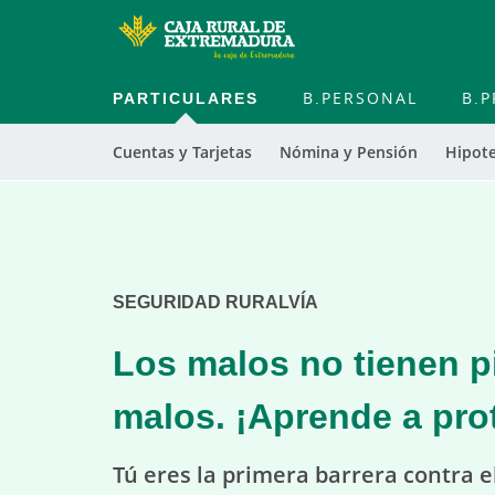
PARTICULARES
B.PERSONAL
B.P
Cuentas y Tarjetas
Nómina y Pensión
Hipot
Cargando
contenido,
por
favor
espere...
SEGURIDAD RURALVÍA
Los malos no tienen p
malos. ¡Aprende a pro
Tú eres la primera barrera contra e