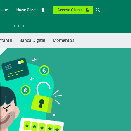
Vinculo - Buscar
ajeros
Hazte Cliente
Acceso Cliente
S
F.E.P.
nfantil
Banca Digital
Momentos