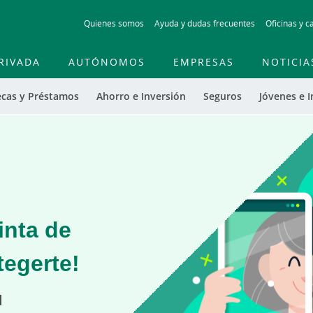
Skip
Quienes somos
Ayuda y dudas frecuentes
Oficinas y c
to
main
contentt
RIVADA
AUTÓNOMOS
EMPRESAS
NOTICIA
ecas y Préstamos
Ahorro e Inversión
Seguros
Jóvenes e I
inta de
tegerte!
l