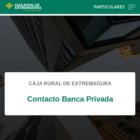
Skip
PARTICULARES
to
Cargando
main
contenido,
contentt
por
favor
espere...
CAJA RURAL DE EXTREMADURA
Contacto Banca Privada