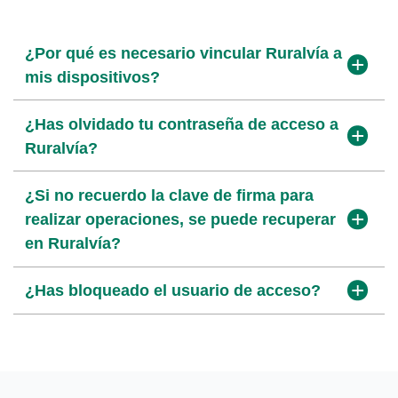
¿Por qué es necesario vincular Ruralvía a
¿Necesitas imprimir un extracto?
mis dispositivos?
¿Cómo dar de alta una transferencia
¿Has olvidado tu contraseña de acceso a
periódica?
Ruralvía?
¿Cómo puedo firmar un fichero o
¿Si no recuerdo la clave de firma para
transferencia que se ha quedado
realizar operaciones, se puede recuperar
pendiente de firma en Ruralvía?
en Ruralvía?
¿Qué necesitas para poder utilizar el
¿Has bloqueado el usuario de acceso?
servicio de Ficheros de Ruralvía Y cómo
puedes gestionar ficheros SEPA (N19,
N34…) para el pago de nóminas,
transferencias o el cobro de recibos
domiciliados entre otros desde Ruralvía?