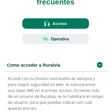
frecuentes
Acceso
Operativa
Como acceder a Ruralvía
¿Dónde puedo consultar los últimos
movimientos de mis cuentas?
Accede con tu misma contraseña de siempre y
para mayor seguridad en web te solicitaremos
En la posición global de tus cuentas en las
una clave SMS en el primer acceso. (Si tienes más
opciones de la derecha podrás acceder a los
de un usuario de Ruralvía, se te habilitará el campo
movimientos de tu cuenta. Con los filtros rápidos
de usuario, para que puedas indicar con cuál
podrás encontrar cualquier movimiento de forma
quieres entrar).
más rápida y cómoda.