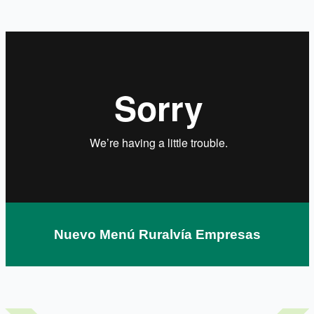
¿Cómo consulto mis recibos
domiciliados?
¿Qué impuestos puedo pagar desde
Ruralvía?
¿Cómo se gestiona el pago de nóminas?
¿Cómo se realiza una transferencia?
Nuevo Menú Ruralvía Empresas