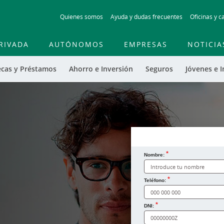
Skip
Quienes somos
Ayuda y dudas frecuentes
Oficinas y c
to
main
contentt
RIVADA
AUTÓNOMOS
EMPRESAS
NOTICIA
ecas y Préstamos
Ahorro e Inversión
Seguros
Jóvenes e I
Nombre:
¿Cómo te llamas?
Teléfono:
DNI: