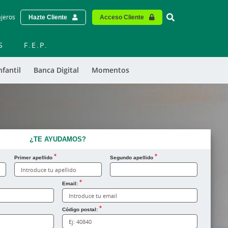
Vinculo - Buscar
ajeros
Hazte Cliente
Acceso Cliente
S
F.E.P.
nfantil
Banca Digital
Momentos
¿TE AYUDAMOS?
Primer apellido
Segundo apellido
Email:
Código postal: