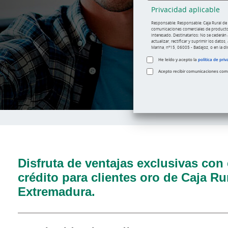
Privacidad aplicable
Responsable: Responsable: Caja Rural de E
comunicaciones comerciales de productos 
interesado. Destinatarios: No se cederán 
actualizar, rectificar y suprimir los dato
Marina, nº15, 06005 - Badajoz, o en la 
He leído y acepto la
política de priv
Acepto recibir comunicaciones comer
Disfruta de ventajas exclusivas con 
crédito para clientes oro de Caja Ru
Extremadura.