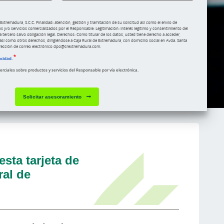
xtremadura, S.C.C. Finalidad: atención, gestión y tramitación de su solicitud así como el envío de
y/o servicios comercializados por el Responsable. Legitimación: interés legítimo y consentimiento del
a tercero salvo obligación legal. Derechos: Como titular de los datos, usted tiene derecho a acceder,
s, así como otros derechos, dirigiéndose a Caja Rural de Extremadura, con domicilio social en Avda. Santa
dirección de correo electrónico dpo@crextremadura.com.
acidad.
ciales sobre productos y servicios del Responsable por vía electrónica.
Solicitar asesoramiento
esta tarjeta de
ral de