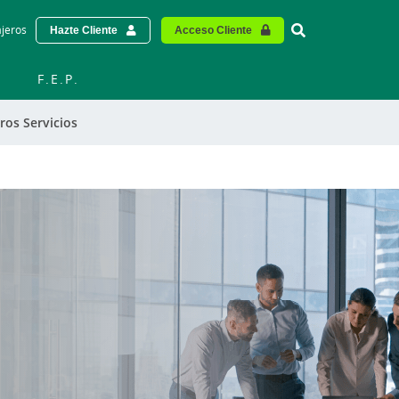
Vinculo - Buscar
ajeros
Hazte Cliente
Acceso Cliente
S
F.E.P.
ros Servicios