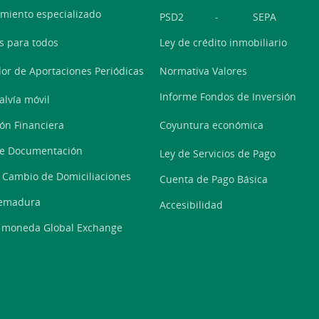
miento especializado
PSD2
-
SEPA
s para todos
Ley de crédito inmobiliario
or de Aportaciones Periódicas
Normativa Valores
Informe Fondos de Inversión
alvía móvil
ón Financiera
Coyuntura económica
de Documentación
Ley de Servicios de Pago
o Cambio de Domiciliaciones
Cuenta de Pago Básica
remadura
Accesibilidad
 moneda Global Exchange